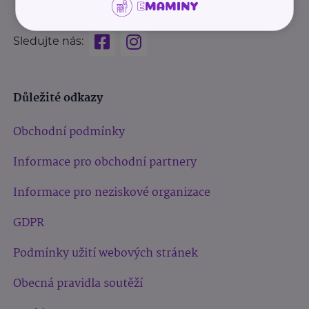
Sledujte nás:
Důležité odkazy
Obchodní podmínky
Informace pro obchodní partnery
Informace pro neziskové organizace
GDPR
Podmínky užití webových stránek
Obecná pravidla soutěží