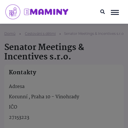
Domů
Cestování s dětmi
Senator Meetings & Incentives s.r.o.
Senator Meetings &
Incentives s.r.o.
Kontakty
Adresa
Korunní , Praha 10 - Vinohrady
IČO
27153223