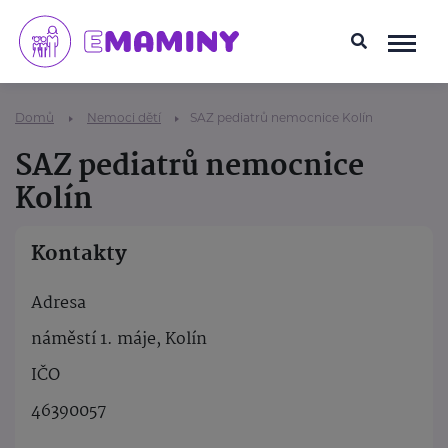
Domů
Nemoci dětí
SAZ pediatrů nemocnice Kolín
SAZ pediatrů nemocnice
Kolín
Kontakty
Adresa
náměstí 1. máje, Kolín
IČO
46390057