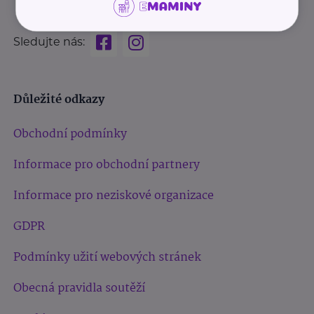
Sledujte nás:
Důležité odkazy
Obchodní podmínky
Informace pro obchodní partnery
Informace pro neziskové organizace
GDPR
Podmínky užití webových stránek
Obecná pravidla soutěží