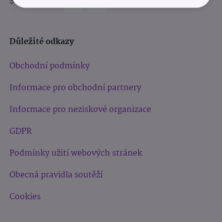
Sledujte nás:
Důležité odkazy
Obchodní podmínky
Informace pro obchodní partnery
Informace pro neziskové organizace
GDPR
Podmínky užití webových stránek
Obecná pravidla soutěží
Cookies