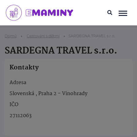
Domů
Cestování s dětmi
SARDEGNA TRAVEL s.r.o.
SARDEGNA TRAVEL s.r.o.
Kontakty
Adresa
Slovenská , Praha 2 - Vinohrady
IČO
27112063