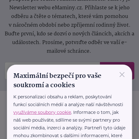
Newsletter webu eMaminy.cz. Přihlaste se k jeho
odběru a čtěte o tématech, které vám pomohou
v náročném období nebo zpříjemní rodinný život.
Buďte první, kdo se dozví o nových článcích, akcích a
událostech. Prosíme, potvrďte odběr ve vaší e-
mailové schránce.
×
Odeslat
Maximální bezpečí pro vaše
soukromí a cookies
K personalizaci obsahu a reklam, poskytování
funkcí sociálních médií a analýze naší návštěvnosti
využíváme soubory cookie
. Informace o tom, jak
náš web používáte, sdílíme se svými partnery pro
sociální média, inzerci a analýzy. Partneři tyto údaje
mohou zkombinovat s dalšími informacemi, které