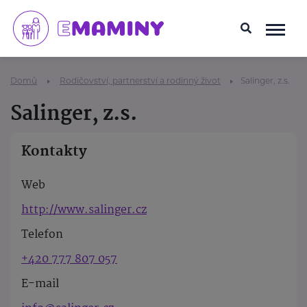
Domů
Rodičovství, partnerství a rodinný život
Salinger, z.s.
Salinger, z.s.
Kontakty
Web
http://www.salinger.cz
Telefon
+420 777 807 057
E-mail