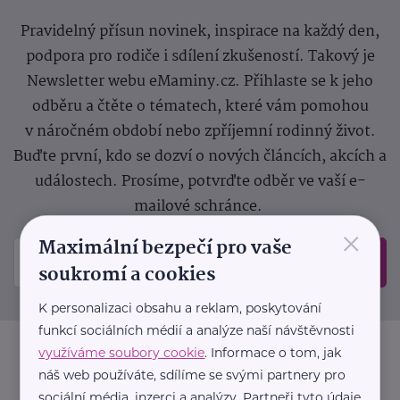
Pravidelný přísun novinek, inspirace na každý den,
podpora pro rodiče i sdílení zkušeností. Takový je
Newsletter webu eMaminy.cz. Přihlaste se k jeho
odběru a čtěte o tématech, které vám pomohou
v náročném období nebo zpříjemní rodinný život.
Buďte první, kdo se dozví o nových článcích, akcích a
událostech. Prosíme, potvrďte odběr ve vaší e-
mailové schránce.
×
Maximální bezpečí pro vaše
Odeslat
soukromí a cookies
K personalizaci obsahu a reklam, poskytování
funkcí sociálních médií a analýze naší návštěvnosti
využíváme soubory cookie
. Informace o tom, jak
náš web používáte, sdílíme se svými partnery pro
sociální média, inzerci a analýzy. Partneři tyto údaje