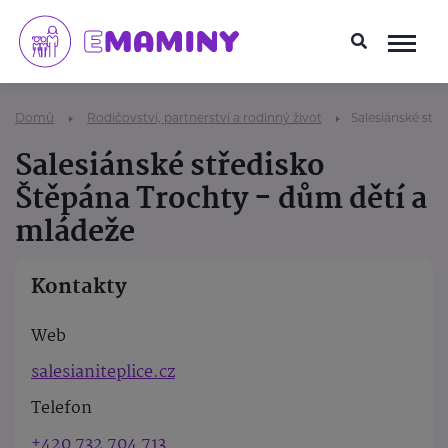
Domů
Rodičovství, partnerství a rodinný život
Salesiánské stř
Salesiánské středisko
Štěpána Trochty - dům dětí a
mládeže
Kontakty
Web
salesianiteplice.cz
Telefon
+420 732 704 713