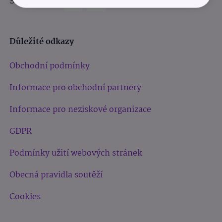
Sledujte nás:
Důležité odkazy
Obchodní podmínky
Informace pro obchodní partnery
Informace pro neziskové organizace
GDPR
Podmínky užití webových stránek
Obecná pravidla soutěží
Cookies