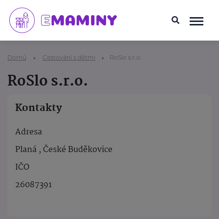
Domů
Cestování s dětmi
RoSlo s.r.o.
RoSlo s.r.o.
Kontakty
Adresa
Planá , České Buděkovice
IČO
26087391