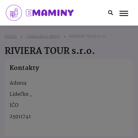
Domů
Cestování s dětmi
RIVIERA TOUR s.r.o.
RIVIERA TOUR s.r.o.
Kontakty
Adresa
Lidečko ,
IČO
25911741