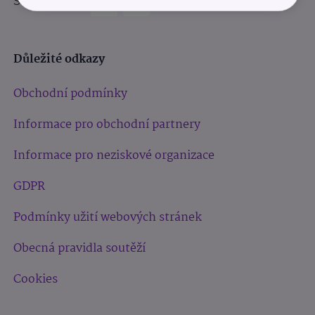
Sledujte nás:
Důležité odkazy
Obchodní podmínky
Informace pro obchodní partnery
Informace pro neziskové organizace
GDPR
Podmínky užití webových stránek
Obecná pravidla soutěží
Cookies