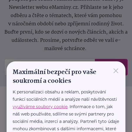
Newsletter webu eMaminy.cz. Přihlaste se k jeho
odběru a čtěte o tématech, které vám pomohou
v náročném období nebo zpříjemní rodinný život.
Buďte první, kdo se dozví o nových článcích, akcích a
událostech. Prosíme, potvrďte odběr ve vaší e-
mailové schránce.
×
Odeslat
Maximální bezpečí pro vaše
soukromí a cookies
K personalizaci obsahu a reklam, poskytování
funkcí sociálních médií a analýze naší návštěvnosti
využíváme soubory cookie
. Informace o tom, jak
náš web používáte, sdílíme se svými partnery pro
sociální média, inzerci a analýzy. Partneři tyto údaje
mohou zkombinovat s dalšími informacemi, které