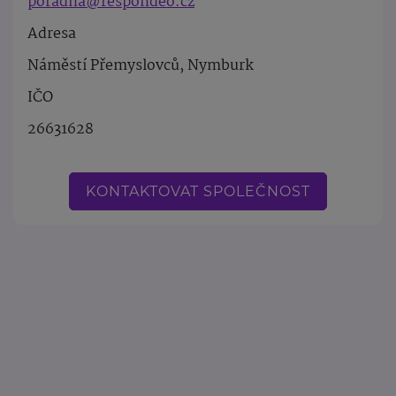
poradna@respondeo.cz
Adresa
Náměstí Přemyslovců, Nymburk
IČO
26631628
KONTAKTOVAT SPOLEČNOST