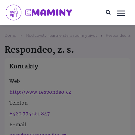
Domů
Rodičovství, partnerství a rodinný život
Respondeo, z. s.
Respondeo, z. s.
Kontakty
Web
http://www.respondeo.cz
Telefon
+420 775 561 847
E-mail