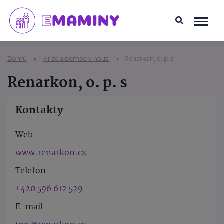
Domů
Krize a pomoc v nouzi
Renarkon, o. p. s
Renarkon, o. p. s
Kontakty
Web
www.renarkon.cz
Telefon
+420 596 612 529
E-mail