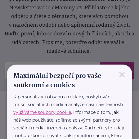
Newsletter webu eMaminy.cz. Přihlaste se k jeho
odběru a čtěte o tématech, které vám pomohou
v náročném období nebo zpříjemní rodinný život.
Buďte první, kdo se dozví o nových článcích, akcích a
událostech. Prosíme, potvrďte odběr ve vaší e-
mailové schránce.
×
Odeslat
Maximální bezpečí pro vaše
soukromí a cookies
K personalizaci obsahu a reklam, poskytování
funkcí sociálních médií a analýze naší návštěvnosti
využíváme soubory cookie
. Informace o tom, jak
náš web používáte, sdílíme se svými partnery pro
sociální média, inzerci a analýzy. Partneři tyto údaje
mohou zkombinovat s dalšími informacemi, které