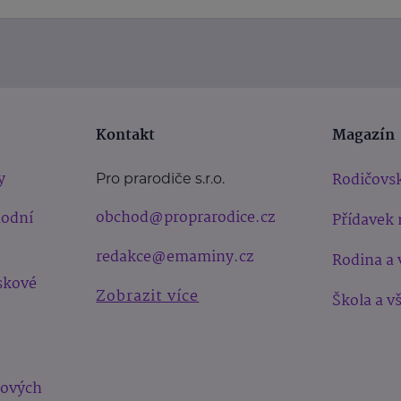
Kontakt
Magazín
y
Rodičovsk
Pro prarodiče s.r.o.
obchod@proprarodice.cz
hodní
Přídavek 
redakce@emaminy.cz
Rodina a 
skové
Zobrazit více
Škola a v
bových