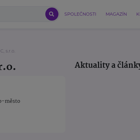
SPOLEČNOSTI
MAGAZÍN
K
 s.r.o.
.o.
Aktuality a článk
no-město