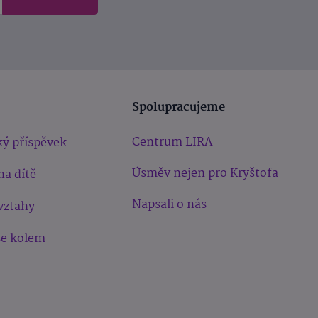
Spolupracujeme
Centrum LIRA
ý příspěvek
Úsměv nejen pro Kryštofa
na dítě
Napsali o nás
vztahy
še kolem