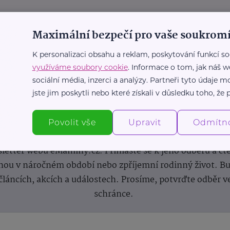
Maximální bezpečí pro vaše soukromí
K personalizaci obsahu a reklam, poskytování funkcí so
využíváme soubory cookie
. Informace o tom, jak náš w
sociální média, inzerci a analýzy. Partneři tyto údaje
jste jim poskytli nebo které získali v důsledku toho, že p
Newsletter
Povolit vše
Upravit
Odmítn
 novinek, inspirace na každý den, podpora pro rodiče i s
letter webu eMaminy.cz. Přihlaste se k jeho odběru a čt
ou v náročném období nebo zpříjemní rodinný život. Buď
článcích, akcích a událostech. Prosíme, potvrďte odběr v
schránce.