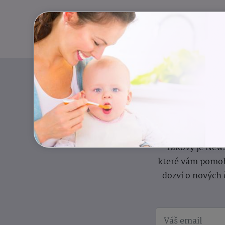
Pravidelný přísun
Takový je News
které vám pomoh
dozví o nových 