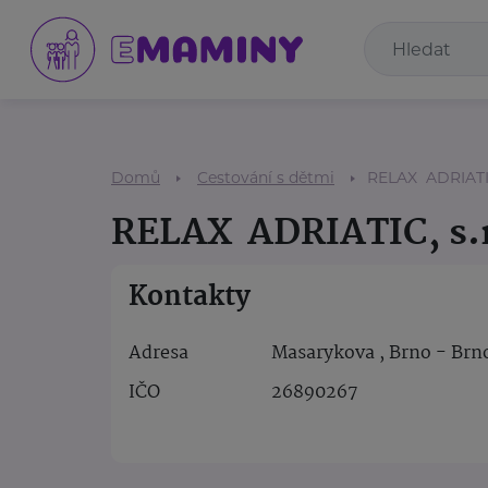
Domů
Cestování s dětmi
RELAX ADRIATIC,
RELAX ADRIATIC, s.r
Kontakty
Adresa
Masarykova , Brno - Br
IČO
26890267