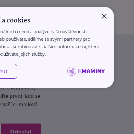
×
 a cookies
ciálních médií a analýze naší návštěvnosti
eb používáte, sdílíme se svými partnery pro
 mohou zkombinovat s dalšími informacemi, které
oužíváte jejich služby.
out
dílení zkušeností.
ěte o tématech,
te první, kdo se
e vaší e-mailové
Odeslat