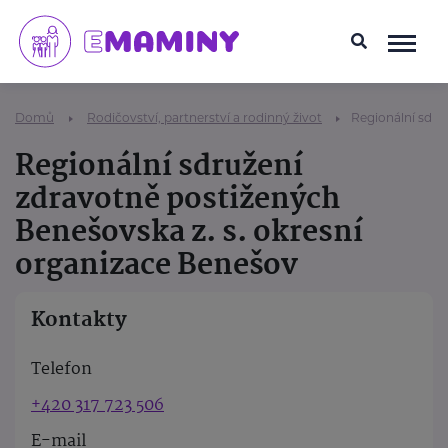
Domů
Rodičovství, partnerství a rodinný život
Regionální sdru
Regionální sdružení
zdravotně postižených
Benešovska z. s. okresní
organizace Benešov
Kontakty
Telefon
+420 317 723 506
E-mail