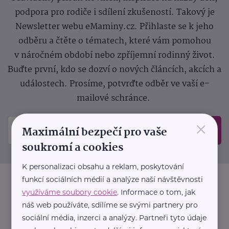
podpora pro rodiče i sdílení zkušeností. Takový je
Newsletter webu eMaminy.cz. Přihlaste se k jeho
odběru a čtěte o tématech, které vám pomohou
v náročném období nebo zpříjemní rodinný život.
Buďte první, kdo se dozví o nových článcích, akcích a
událostech. Prosíme, potvrďte odběr ve vaší e-
mailové schránce.
×
Maximální bezpečí pro vaše
Odeslat
soukromí a cookies
K personalizaci obsahu a reklam, poskytování
funkcí sociálních médií a analýze naší návštěvnosti
využíváme soubory cookie
. Informace o tom, jak
náš web používáte, sdílíme se svými partnery pro
sociální média, inzerci a analýzy. Partneři tyto údaje