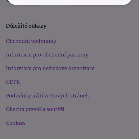
Sledujte nás:
Důležité odkazy
Obchodní podmínky
Informace pro obchodní partnery
Informace pro neziskové organizace
GDPR
Podmínky užití webových stránek
Obecná pravidla soutěží
Cookies