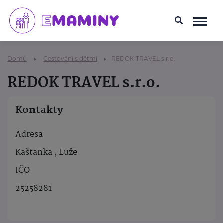
Domů
Cestování s dětmi
REDOK TRAVEL s.r.o.
REDOK TRAVEL s.r.o.
Kontakty
Adresa
Kaštanka , Luže
IČO
25258281