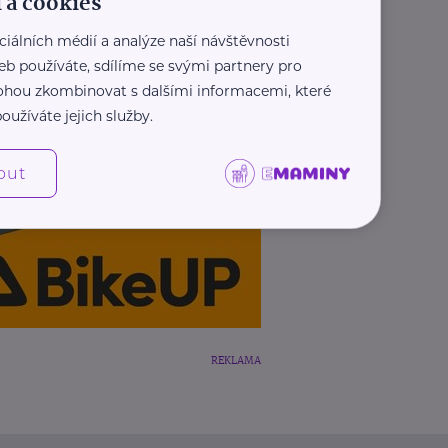
 a cookies
ciálních médií a analýze naší návštěvnosti
eb používáte, sdílíme se svými partnery pro
 mohou zkombinovat s dalšími informacemi, které
oužíváte jejich služby.
out
REKLAMA