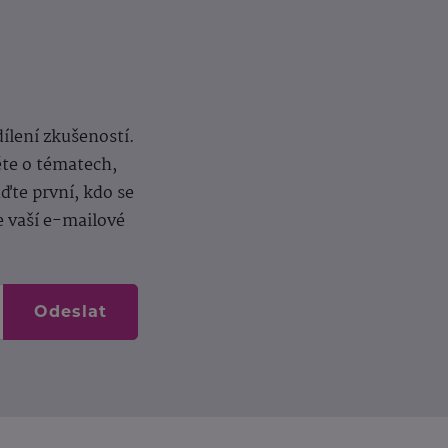
dílení zkušeností.
ěte o tématech,
te první, kdo se
e vaší e-mailové
Odeslat