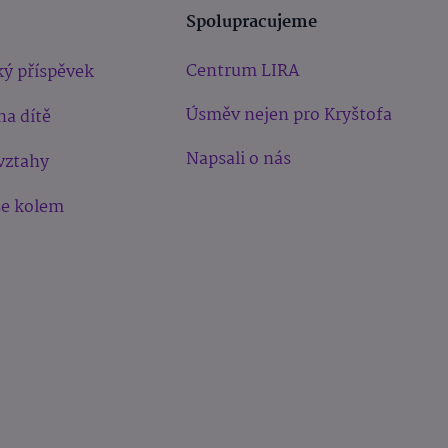
Spolupracujeme
Centrum LIRA
ý příspěvek
Úsměv nejen pro Kryštofa
na dítě
Napsali o nás
vztahy
še kolem