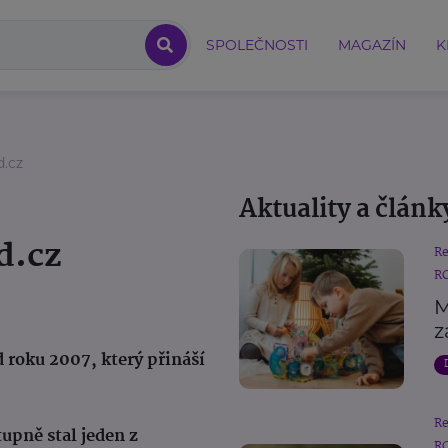
SPOLEČNOSTI
MAGAZÍN
K
.cz
Aktuality a článk
d.cz
R
RC
M
z
 roku 2007, který přináší
R
upně stal jeden z
RC