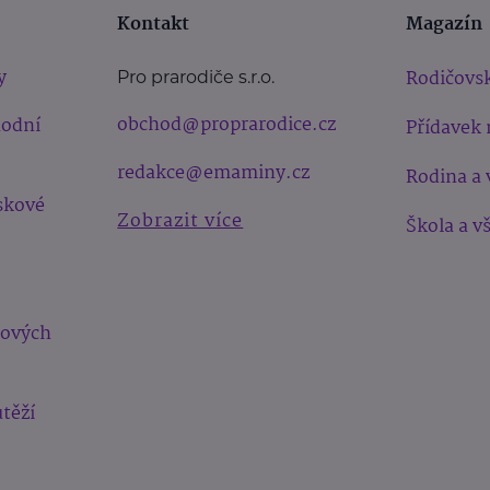
Kontakt
Magazín
y
Rodičovsk
Pro prarodiče s.r.o.
obchod@proprarodice.cz
hodní
Přídavek 
redakce@emaminy.cz
Rodina a 
skové
Zobrazit více
Škola a v
bových
těží