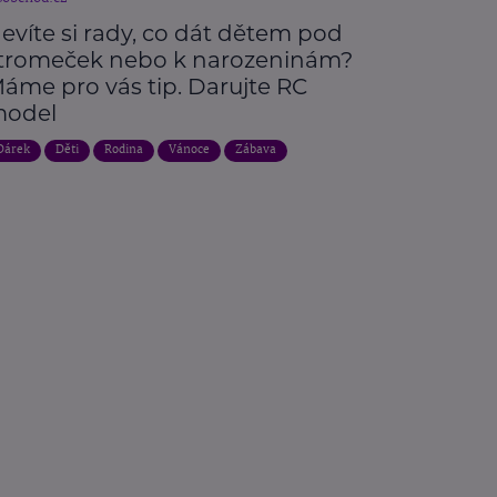
evíte si rady, co dát dětem pod
tromeček nebo k narozeninám?
áme pro vás tip. Darujte RC
odel
Dárek
Děti
Rodina
Vánoce
Zábava