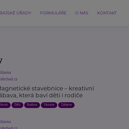
RAJSKÉ ÚŘADY
FORMULÁŘE
O NÁS
KONTAKT
y
eklama
obchod.cz
agnetické stavebnice – kreativní
ábava, která baví děti i rodiče
Dárek
Děti
Rodina
Vánoce
Zábava
eklama
obchod.cz