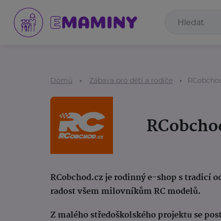
Domů
Zábava pro děti a rodiče
RCobchod
RCobcho
RCobchod.cz je rodinný e-shop s tradicí od
radost všem milovníkům RC modelů.
Z malého středoškolského projektu se post