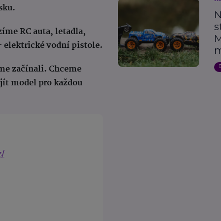
sku.
N
s
zíme RC auta, letadla,
M
 elektrické vodní pistole.
m
sme začínali.
Chceme
jít model pro každou
z/