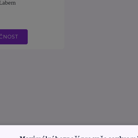
 Labem
EČNOST