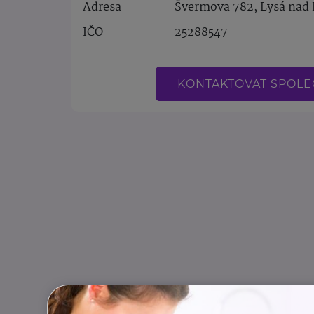
Adresa
Švermova 782, Lysá nad
IČO
25288547
KONTAKTOVAT SPOL