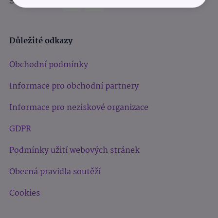
Sledujte nás:
Důležité odkazy
Obchodní podmínky
Informace pro obchodní partnery
Informace pro neziskové organizace
GDPR
Podmínky užití webových stránek
Obecná pravidla soutěží
Cookies