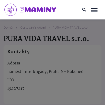
Domů
Cestování s dětmi
PURA VIDA TRAVEL s.r.o.
PURA VIDA TRAVEL s.r.o.
Kontakty
Adresa
náměstí Interbrigády, Praha 6 - Bubeneč
IČO
19427417