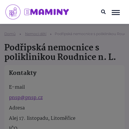
Domů
Nemoci dětí
Podřipská nemocnice s poliklinikou Roudnic
Podřipská nemocnice s
poliklinikou Roudnice n. L.
Kontakty
E-mail
pnsp@pnsp.cz
Adresa
Alej 17. listopadu, Litoměřice
IČO