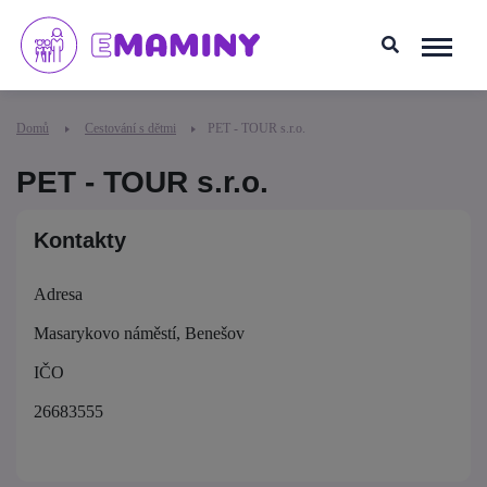
Domů
Cestování s dětmi
PET - TOUR s.r.o.
PET - TOUR s.r.o.
Kontakty
Adresa
Masarykovo náměstí, Benešov
IČO
26683555