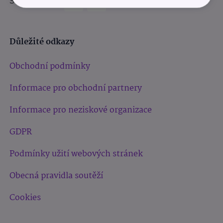
Sledujte nás:
Důležité odkazy
Obchodní podmínky
Informace pro obchodní partnery
Informace pro neziskové organizace
GDPR
Podmínky užití webových stránek
Obecná pravidla soutěží
Cookies