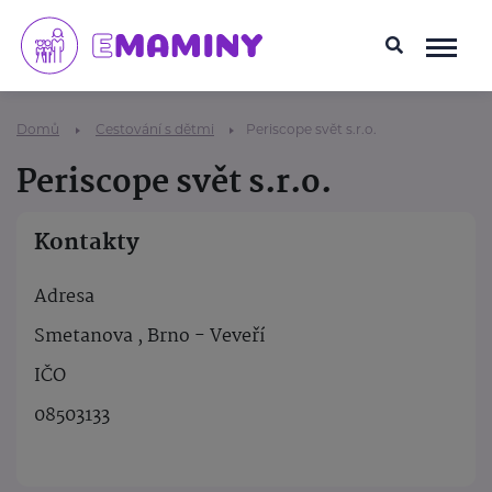
Domů
Cestování s dětmi
Periscope svět s.r.o.
Periscope svět s.r.o.
Kontakty
Adresa
Smetanova , Brno - Veveří
IČO
08503133