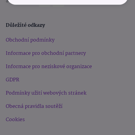
Sledujte nás:
Důležité odkazy
Obchodní podmínky
Informace pro obchodní partnery
Informace pro neziskové organizace
GDPR
Podmínky užití webových stránek
Obecná pravidla soutěží
Cookies