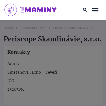
Domů
Cestování s dětmi
Periscope Skandinávie, s.r.o.
Periscope Skandinávie, s.r.o.
Kontakty
Adresa
Smetanova , Brno - Veveří
IČO
25263196