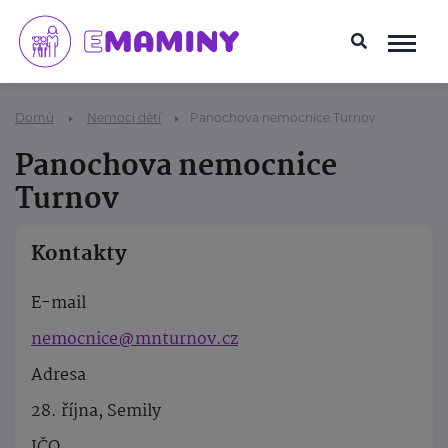
Domů
Nemoci dětí
Panochova nemocnice Turnov
Panochova nemocnice
Turnov
Kontakty
E-mail
nemocnice@mnturnov.cz
Adresa
28. října, Semily
IČO