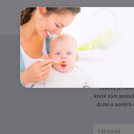
Pravidelný přísun
Takový je News
které vám pomoh
dozví o nových 