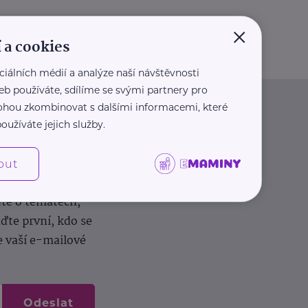
×
 a cookies
ciálních médií a analýze naší návštěvnosti
eb používáte, sdílíme se svými partnery pro
 mohou zkombinovat s dalšími informacemi, které
oužíváte jejich služby.
out
dílení zkušeností.
ěte o tématech,
te první, kdo se
e vaší e-mailové
Odeslat