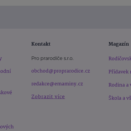
Kontakt
Magazín
y
Rodičovsk
Pro prarodiče s.r.o.
obchod@proprarodice.cz
hodní
Přídavek 
redakce@emaminy.cz
Rodina a 
skové
Zobrazit více
Škola a v
bových