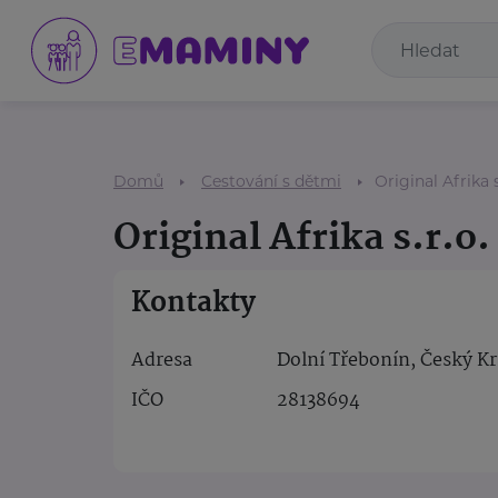
Domů
Cestování s dětmi
Original Afrika s
Original Afrika s.r.o.
Kontakty
Adresa
Dolní Třebonín, Český K
IČO
28138694