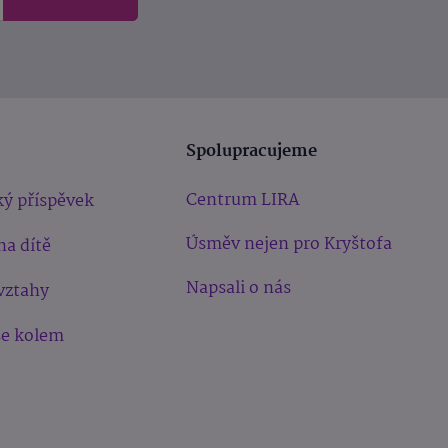
Spolupracujeme
Centrum LIRA
ý příspěvek
Úsměv nejen pro Kryštofa
na dítě
Napsali o nás
vztahy
še kolem