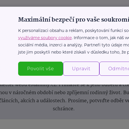
Maximální bezpečí pro vaše soukromí
K personalizaci obsahu a reklam, poskytování funkcí so
využíváme soubory cookie
. Informace o tom, jak náš w
sociální média, inzerci a analýzy. Partneři tyto údaje
jste jim poskytli nebo které získali v důsledku toho, že p
Newsletter
Povolit vše
Upravit
Odmítn
 novinek, inspirace na každý den, podpora pro rodiče i s
letter webu eMaminy.cz. Přihlaste se k jeho odběru a čt
ou v náročném období nebo zpříjemní rodinný život. Buď
článcích, akcích a událostech. Prosíme, potvrďte odběr v
schránce.