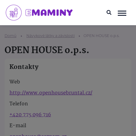
Domů
Návykové látky a závislosti
OPEN HOUSE o.p.s.
OPEN HOUSE o.p.s.
Kontakty
Web
http://www.openhousebruntal.cz/
Telefon
+420 775 096 716
E-mail