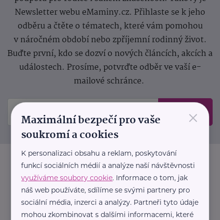
Newsletter webu eMaminy.cz. Přihlaste se k jeho
odběru a čtěte o tématech, které vám pomohou
v náročném období nebo zpříjemní rodinný život.
Buďte první, kdo se dozví o nových článcích, akcích a
událostech. Prosíme, potvrďte odběr ve vaší e-
mailové schránce.
×
Odeslat
Maximální bezpečí pro vaše
soukromí a cookies
K personalizaci obsahu a reklam, poskytování
funkcí sociálních médií a analýze naší návštěvnosti
využíváme soubory cookie
. Informace o tom, jak
náš web používáte, sdílíme se svými partnery pro
sociální média, inzerci a analýzy. Partneři tyto údaje
mohou zkombinovat s dalšími informacemi, které