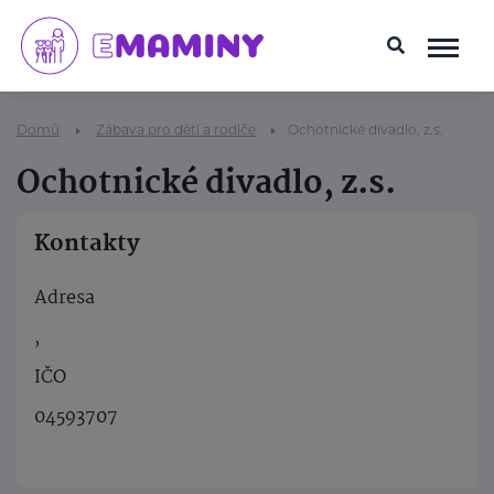
Domů
Zábava pro děti a rodiče
Ochotnické divadlo, z.s.
Ochotnické divadlo, z.s.
Kontakty
Adresa
,
IČO
04593707