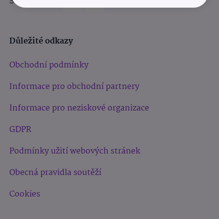
Sledujte nás:
Důležité odkazy
Obchodní podmínky
Informace pro obchodní partnery
Informace pro neziskové organizace
GDPR
Podmínky užití webových stránek
Obecná pravidla soutěží
Cookies