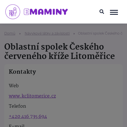
Domů
Návykové látky a závislosti
Oblastní spolek Českého čer
Oblastní spolek Českého
červeného kříže Litoměřice
Kontakty
Web
www.kclitomerice.cz
Telefon
+420 416 735 694
E-mail