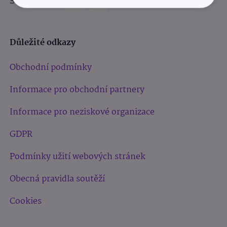
Sledujte nás:
Důležité odkazy
Obchodní podmínky
Informace pro obchodní partnery
Informace pro neziskové organizace
GDPR
Podmínky užití webových stránek
Obecná pravidla soutěží
Cookies