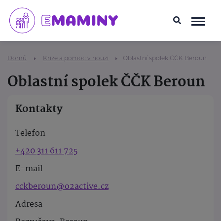
Domů
Krize a pomoc v nouzi
Oblastní spolek ČČK Beroun
Oblastní spolek ČČK Beroun
Kontakty
Telefon
+420 311 611 725
E-mail
cckberoun@o2active.cz
Adresa