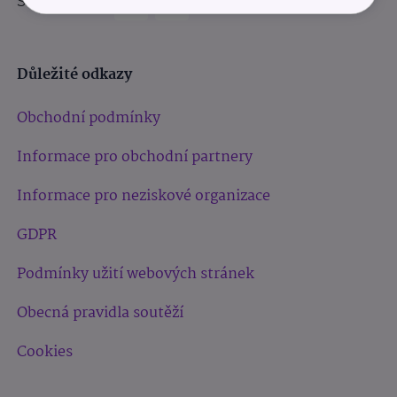
Sledujte nás:
Důležité odkazy
Obchodní podmínky
Informace pro obchodní partnery
Informace pro neziskové organizace
GDPR
Podmínky užití webových stránek
Obecná pravidla soutěží
Cookies