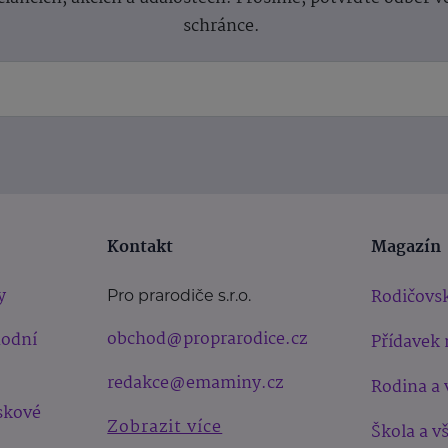
schránce.
Kontakt
Magazín
y
Rodičovsk
Pro prarodiče s.r.o.
obchod@proprarodice.cz
hodní
Přídavek 
redakce@emaminy.cz
Rodina a 
skové
Zobrazit více
Škola a v