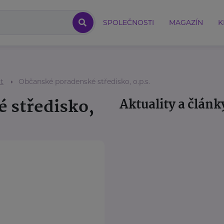
SPOLEČNOSTI
MAGAZÍN
K
ot
Občanské poradenské středisko, o.p.s.
 středisko,
Aktuality a článk