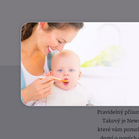
Pravidelný přísun
Takový je News
které vám pomoh
dozví o nových 