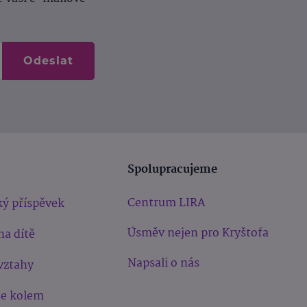
Odeslat
Spolupracujeme
Centrum LIRA
ý příspěvek
Úsměv nejen pro Kryštofa
na dítě
Napsali o nás
vztahy
še kolem