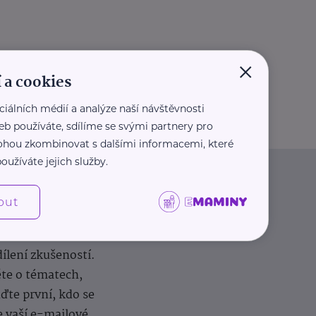
×
 a cookies
ciálních médií a analýze naší návštěvnosti
eb používáte, sdílíme se svými partnery pro
 mohou zkombinovat s dalšími informacemi, které
oužíváte jejich služby.
out
dílení zkušeností.
ěte o tématech,
te první, kdo se
e vaší e-mailové