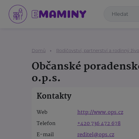
Domů
Rodičovství, partnerství a rodinný živ
Občanské poradenské
o.p.s.
Kontakty
Web
http://www.ops.cz
Telefon
+420 736 472 678
E-mail
reditel@ops.cz