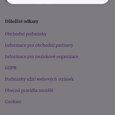
Sledujte nás:
Důležité odkazy
Obchodní podmínky
Informace pro obchodní partnery
Informace pro neziskové organizace
GDPR
Podmínky užití webových stránek
Obecná pravidla soutěží
Cookies