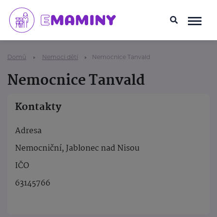
Domů
Nemoci dětí
Nemocnice Tanvald
Nemocnice Tanvald
Kontakty
Adresa
Nemocniční, Jablonec nad Nisou
IČO
63145766