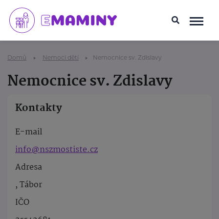
Domů
Nemoci dětí
Nemocnice sv. Zdislavy
Nemocnice sv. Zdislavy
Kontakty
E-mail
info@nszmostiste.cz
Adresa
, Tábor
IČO