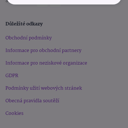
Sledujte nás:
Důležité odkazy
Obchodní podmínky
Informace pro obchodní partnery
Informace pro neziskové organizace
GDPR
Podmínky užití webových stránek
Obecná pravidla soutěží
Cookies