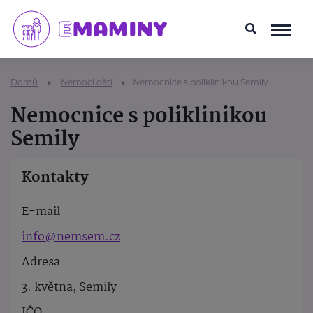
Domů
Nemoci dětí
Nemocnice s poliklinikou Semily
Nemocnice s poliklinikou
Semily
Kontakty
E-mail
info@nemsem.cz
Adresa
3. května, Semily
IČO