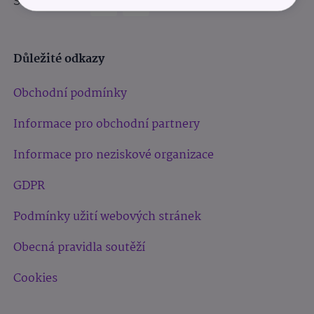
Sledujte nás:
Důležité odkazy
Obchodní podmínky
Informace pro obchodní partnery
Informace pro neziskové organizace
GDPR
Podmínky užití webových stránek
Obecná pravidla soutěží
Cookies