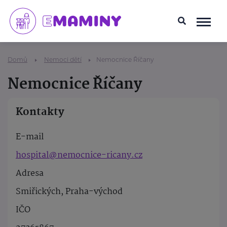
Domů
Nemoci dětí
Nemocnice Říčany
Nemocnice Říčany
Kontakty
E-mail
hospital@nemocnice-ricany.cz
Adresa
Smiřických, Praha-východ
IČO