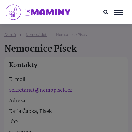
Domů
Nemoci dětí
Nemocnice Písek
Nemocnice Písek
Kontakty
E-mail
sekretariat@nemopisek.cz
Adresa
Karla Čapka, Písek
IČO