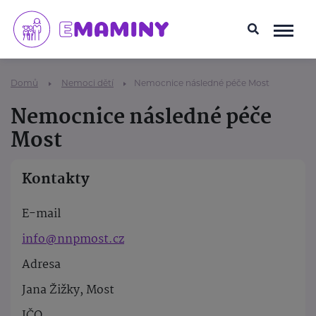
Domů
Nemoci dětí
Nemocnice následné péče Most
Nemocnice následné péče
Most
Kontakty
E-mail
info@nnpmost.cz
Adresa
Jana Žižky, Most
IČO