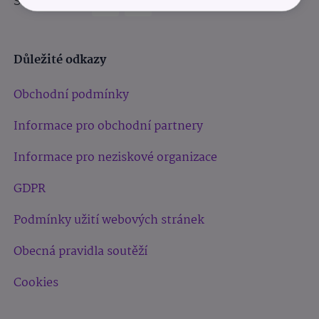
Sledujte nás:
Důležité odkazy
Obchodní podmínky
Informace pro obchodní partnery
Informace pro neziskové organizace
GDPR
Podmínky užití webových stránek
Obecná pravidla soutěží
Cookies