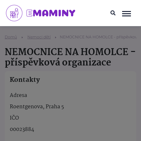
Domů
Nemoci dětí
NEMOCNICE NA HOMOLCE - příspěvková o
NEMOCNICE NA HOMOLCE -
příspěvková organizace
Kontakty
Adresa
Roentgenova, Praha 5
IČO
00023884