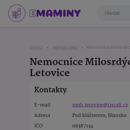
Domů
Nemoci dětí
Nemocnice Milosrdých
Nemocnice Milosrdýc
Letovice
Kontakty
E-mail
nmb.letovice@tiscali.cz
Adresa
Pod klášterem, Blansko
IČO
00387134