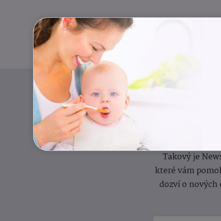
Pravidelný přísun
Takový je News
které vám pomoh
dozví o nových 