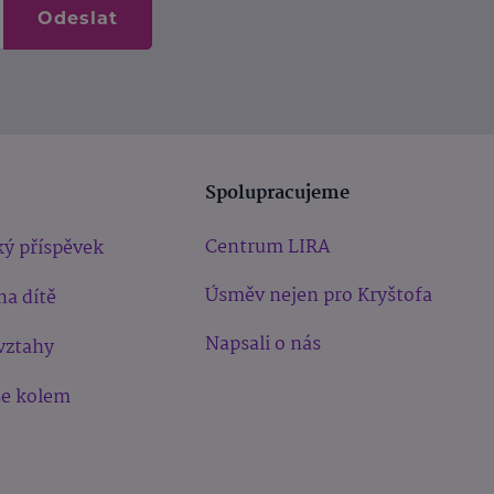
Odeslat
Spolupracujeme
Centrum LIRA
ý příspěvek
Úsměv nejen pro Kryštofa
na dítě
Napsali o nás
vztahy
še kolem