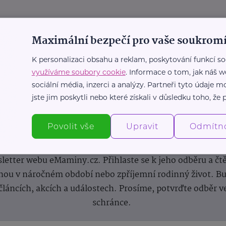
Maximální bezpečí pro vaše soukromí
K personalizaci obsahu a reklam, poskytování funkcí so
využíváme soubory cookie
. Informace o tom, jak náš w
sociální média, inzerci a analýzy. Partneři tyto údaje
jste jim poskytli nebo které získali v důsledku toho, že p
Newsletter
Povolit vše
Upravit
Odmítn
 novinek, inspirace na každý den, podpora pro rodiče i s
letter webu eMaminy.cz. Přihlaste se k jeho odběru a čt
ou v náročném období nebo zpříjemní rodinný život. Buď
článcích, akcích a událostech. Prosíme, potvrďte odběr v
schránce.