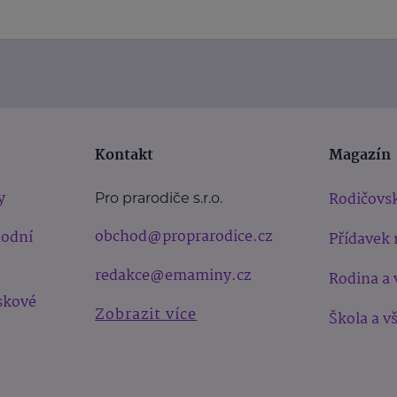
Kontakt
Magazín
y
Rodičovsk
Pro prarodiče s.r.o.
obchod@proprarodice.cz
hodní
Přídavek 
redakce@emaminy.cz
Rodina a 
skové
Zobrazit více
Škola a v