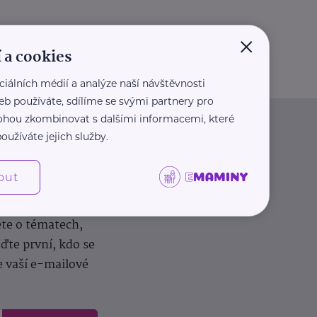
×
 a cookies
ciálních médií a analýze naší návštěvnosti
eb používáte, sdílíme se svými partnery pro
 mohou zkombinovat s dalšími informacemi, které
oužíváte jejich služby.
out
dílení zkušeností.
ěte o tématech,
te první, kdo se
e vaší e-mailové