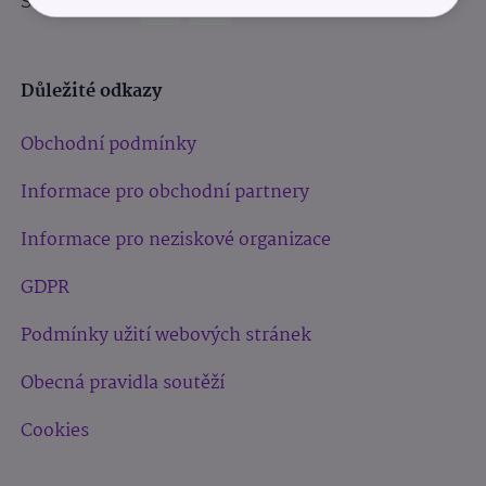
Sledujte nás:
Důležité odkazy
Obchodní podmínky
Informace pro obchodní partnery
Informace pro neziskové organizace
GDPR
Podmínky užití webových stránek
Obecná pravidla soutěží
Cookies