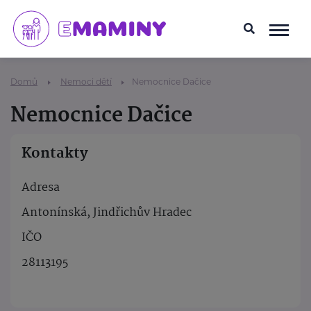
Domů
Nemoci dětí
Nemocnice Dačice
Nemocnice Dačice
Kontakty
Adresa
Antonínská, Jindřichův Hradec
IČO
28113195