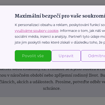
Maximální bezpečí pro vaše soukromí
K personalizaci obsahu a reklam, poskytování funkcí so
využíváme soubory cookie
. Informace o tom, jak náš w
sociální média, inzerci a analýzy. Partneři tyto údaje
jste jim poskytli nebo které získali v důsledku toho, že p
Newsletter
Povolit vše
Upravit
Odmítn
 novinek, inspirace na každý den, podpora pro rodiče i s
letter webu eMaminy.cz. Přihlaste se k jeho odběru a čt
ou v náročném období nebo zpříjemní rodinný život. Buď
článcích, akcích a událostech. Prosíme, potvrďte odběr v
schránce.