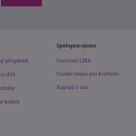
Spolupracujeme
Centrum LIRA
ý příspěvek
Úsměv nejen pro Kryštofa
na dítě
Napsali o nás
vztahy
še kolem