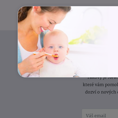
Pravidelný přísun
Takový je News
které vám pomoh
dozví o nových 