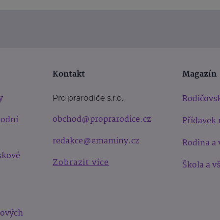
Kontakt
Magazín
y
Rodičovsk
Pro prarodiče s.r.o.
obchod@proprarodice.cz
hodní
Přídavek 
redakce@emaminy.cz
Rodina a 
skové
Zobrazit více
Škola a v
bových