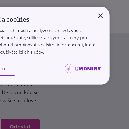
×
 a cookies
ciálních médií a analýze naší návštěvnosti
eb používáte, sdílíme se svými partnery pro
 mohou zkombinovat s dalšími informacemi, které
oužíváte jejich služby.
out
dílení zkušeností.
ěte o tématech,
te první, kdo se
e vaší e-mailové
Odeslat