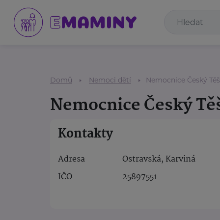
Domů
Nemoci dětí
Nemocnice Český Těš
Nemocnice Český Tě
Kontakty
Adresa
Ostravská, Karviná
IČO
25897551