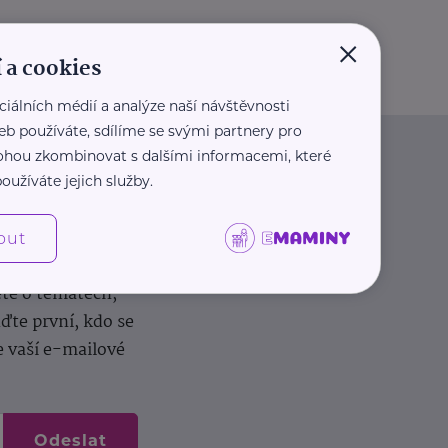
×
 a cookies
ciálních médií a analýze naší návštěvnosti
eb používáte, sdílíme se svými partnery pro
 mohou zkombinovat s dalšími informacemi, které
oužíváte jejich služby.
out
dílení zkušeností.
ěte o tématech,
te první, kdo se
e vaší e-mailové
Odeslat