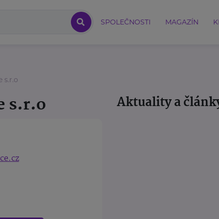
SPOLEČNOSTI
MAGAZÍN
K
s.r.o
 s.r.o
Aktuality a článk
ce.cz