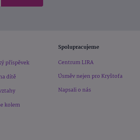
Spolupracujeme
Centrum LIRA
ý příspěvek
Úsměv nejen pro Kryštofa
na dítě
Napsali o nás
vztahy
še kolem