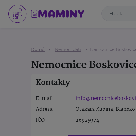
Domů
Nemoci dětí
Nemocnice Boskovice 
Nemocnice Boskovice
Kontakty
E-mail
info@nemocniceboskovi
Adresa
Otakara Kubína, Blansko
IČO
26925974