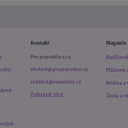
Kontakt
Magazín
y
Rodičovsk
Pro prarodiče s.r.o.
obchod@proprarodice.cz
hodní
Přídavek 
redakce@emaminy.cz
Rodina a 
skové
Zobrazit více
Škola a v
bových