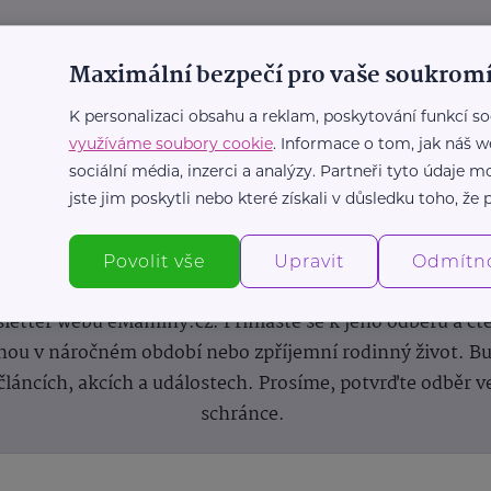
Maximální bezpečí pro vaše soukromí
K personalizaci obsahu a reklam, poskytování funkcí so
využíváme soubory cookie
. Informace o tom, jak náš w
sociální média, inzerci a analýzy. Partneři tyto údaje
jste jim poskytli nebo které získali v důsledku toho, že p
Newsletter
Povolit vše
Upravit
Odmítn
 novinek, inspirace na každý den, podpora pro rodiče i s
letter webu eMaminy.cz. Přihlaste se k jeho odběru a čt
ou v náročném období nebo zpříjemní rodinný život. Buď
článcích, akcích a událostech. Prosíme, potvrďte odběr v
schránce.