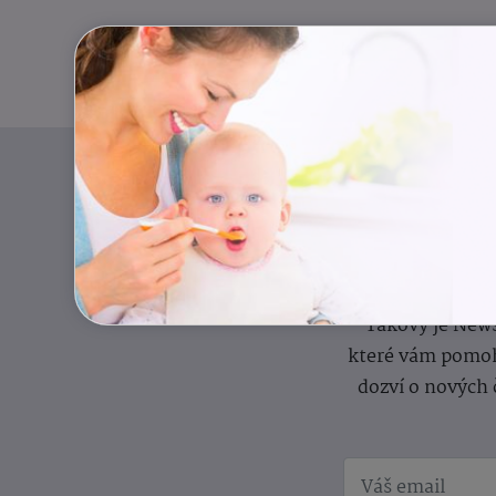
Pravidelný přísun
Takový je News
které vám pomoh
dozví o nových 