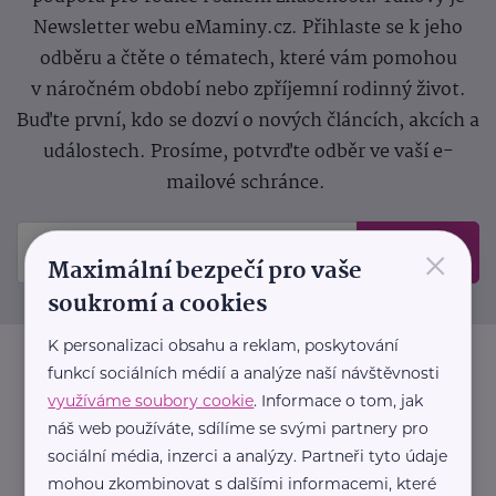
Newsletter webu eMaminy.cz. Přihlaste se k jeho
odběru a čtěte o tématech, které vám pomohou
v náročném období nebo zpříjemní rodinný život.
Buďte první, kdo se dozví o nových článcích, akcích a
událostech. Prosíme, potvrďte odběr ve vaší e-
mailové schránce.
×
Odeslat
Maximální bezpečí pro vaše
soukromí a cookies
K personalizaci obsahu a reklam, poskytování
funkcí sociálních médií a analýze naší návštěvnosti
využíváme soubory cookie
. Informace o tom, jak
náš web používáte, sdílíme se svými partnery pro
sociální média, inzerci a analýzy. Partneři tyto údaje
mohou zkombinovat s dalšími informacemi, které