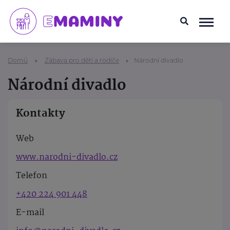
Domů
Zábava pro děti a rodiče
Národní divadlo
Národní divadlo
Kontakty
Web
www.narodni-divadlo.cz
Telefon
+420 224 901 448
E-mail