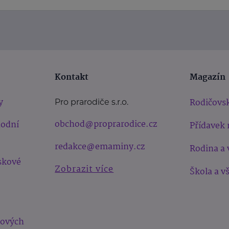
Kontakt
Magazín
y
Rodičovsk
Pro prarodiče s.r.o.
obchod@proprarodice.cz
hodní
Přídavek 
redakce@emaminy.cz
Rodina a 
skové
Zobrazit více
Škola a v
bových