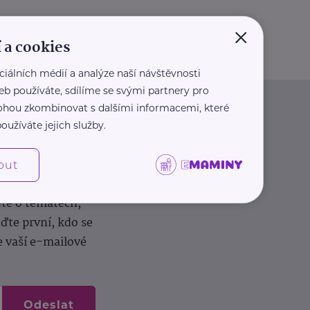
×
 a cookies
ciálních médií a analýze naší návštěvnosti
eb používáte, sdílíme se svými partnery pro
 mohou zkombinovat s dalšími informacemi, které
oužíváte jejich služby.
out
dílení zkušeností.
ěte o tématech,
te první, kdo se
e vaší e-mailové
Odeslat