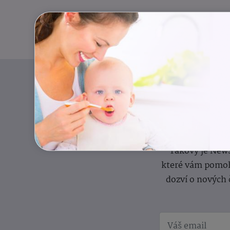
Pravidelný přísun
Takový je News
které vám pomoh
dozví o nových 