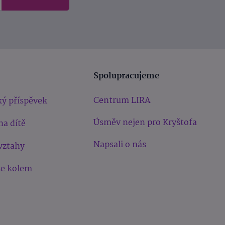
Spolupracujeme
Centrum LIRA
ý příspěvek
Úsměv nejen pro Kryštofa
na dítě
Napsali o nás
vztahy
še kolem