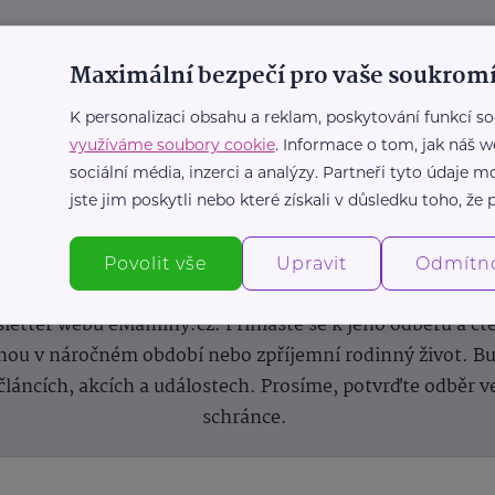
Maximální bezpečí pro vaše soukromí
K personalizaci obsahu a reklam, poskytování funkcí so
využíváme soubory cookie
. Informace o tom, jak náš w
sociální média, inzerci a analýzy. Partneři tyto údaje
jste jim poskytli nebo které získali v důsledku toho, že p
Newsletter
Povolit vše
Upravit
Odmítn
 novinek, inspirace na každý den, podpora pro rodiče i s
letter webu eMaminy.cz. Přihlaste se k jeho odběru a čt
ou v náročném období nebo zpříjemní rodinný život. Buď
článcích, akcích a událostech. Prosíme, potvrďte odběr v
schránce.