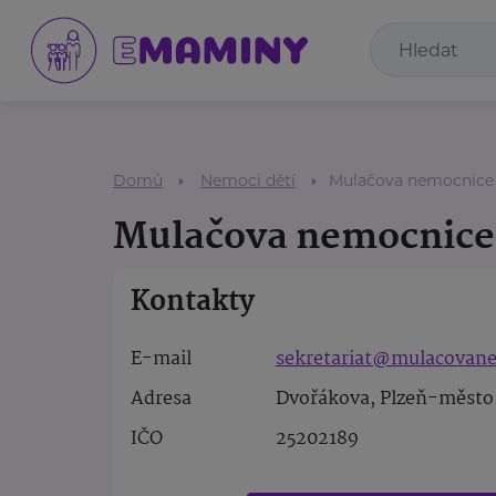
Domů
Nemoci dětí
Mulačova nemocnice
Mulačova nemocnice
Kontakty
E-mail
sekretariat@mulacovane
Adresa
Dvořákova, Plzeň-město
IČO
25202189