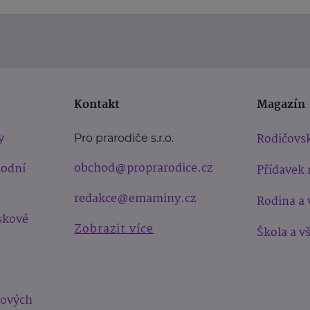
Kontakt
Magazín
y
Rodičovsk
Pro prarodiče s.r.o.
obchod@proprarodice.cz
hodní
Přídavek 
redakce@emaminy.cz
Rodina a 
skové
Zobrazit více
Škola a v
bových