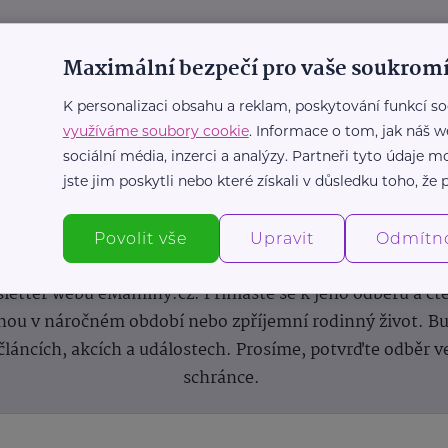
Maximální bezpečí pro vaše soukromí
K personalizaci obsahu a reklam, poskytování funkcí so
využíváme soubory cookie
. Informace o tom, jak náš w
sociální média, inzerci a analýzy. Partneři tyto údaje
jste jim poskytli nebo které získali v důsledku toho, že p
Newsletter
Povolit vše
Upravit
Odmítn
 novinek, inspirace na každý den, podpora pro rodiče i s
letter webu eMaminy.cz. Přihlaste se k jeho odběru a čt
ou v náročném období nebo zpříjemní rodinný život. Buď
článcích, akcích a událostech. Prosíme, potvrďte odběr v
schránce.