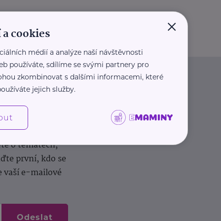
×
 a cookies
ciálních médií a analýze naší návštěvnosti
eb používáte, sdílíme se svými partnery pro
 mohou zkombinovat s dalšími informacemi, které
oužíváte jejich služby.
out
dílení zkušeností.
ěte o tématech,
te první, kdo se
e vaší e-mailové
Odeslat