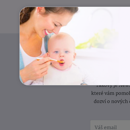
Pravidelný přísun
Takový je News
které vám pomoh
dozví o nových 