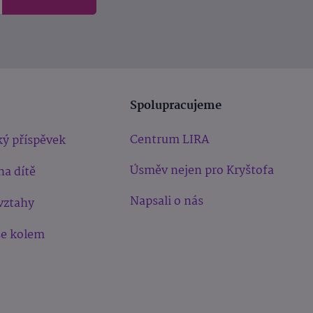
Spolupracujeme
Centrum LIRA
ý příspěvek
Úsměv nejen pro Kryštofa
na dítě
Napsali o nás
vztahy
še kolem