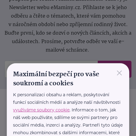
Newsletter webu eMaminy.cz. Přihlaste se k jeho
odběru a čtěte o tématech, které vám pomohou
v náročném období nebo zpříjemní rodinný život.
Buďte první, kdo se dozví o nových článcích, akcích a
událostech. Prosíme, potvrďte odběr ve vaší e-
mailové schránce.
×
Odeslat
Maximální bezpečí pro vaše
soukromí a cookies
K personalizaci obsahu a reklam, poskytování
funkcí sociálních médií a analýze naší návštěvnosti
využíváme soubory cookie
. Informace o tom, jak
náš web používáte, sdílíme se svými partnery pro
sociální média, inzerci a analýzy. Partneři tyto údaje
mohou zkombinovat s dalšími informacemi, které