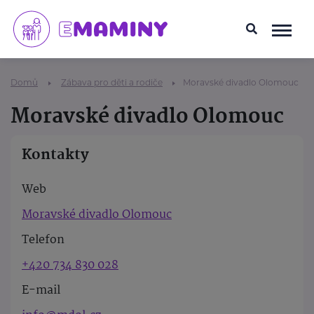
Domů
Zábava pro děti a rodiče
Moravské divadlo Olomouc
Moravské divadlo Olomouc
Kontakty
Web
Moravské divadlo Olomouc
Telefon
+420 734 830 028
E-mail