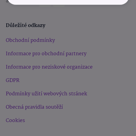
Sledujte nás:
Důležité odkazy
Obchodní podmínky
Informace pro obchodní partnery
Informace pro neziskové organizace
GDPR
Podmínky užití webových stránek
Obecná pravidla soutěží
Cookies