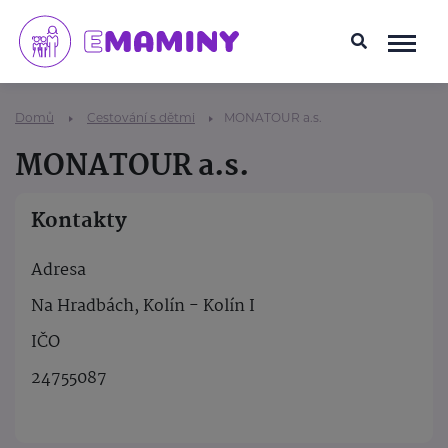
Domů
Cestování s dětmi
MONATOUR a.s.
MONATOUR a.s.
Kontakty
Adresa
Na Hradbách, Kolín - Kolín I
IČO
24755087