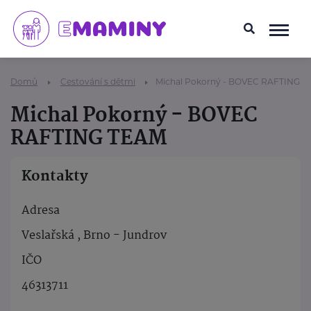
Domů
Cestování s dětmi
Michal Pokorný - BOVEC RAFTING 
Michal Pokorný - BOVEC
RAFTING TEAM
Kontakty
Adresa
Veslařská , Brno - Jundrov
IČO
46313711