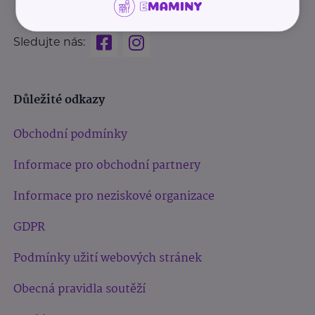
Sledujte nás:
Důležité odkazy
Obchodní podmínky
Informace pro obchodní partnery
Informace pro neziskové organizace
GDPR
Podmínky užití webových stránek
Obecná pravidla soutěží