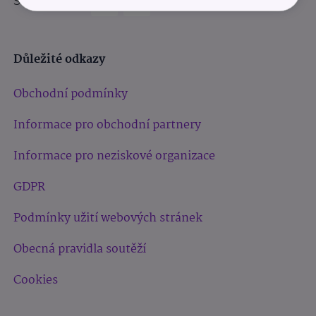
Sledujte nás:
Důležité odkazy
Obchodní podmínky
Informace pro obchodní partnery
Informace pro neziskové organizace
GDPR
Podmínky užití webových stránek
Obecná pravidla soutěží
Cookies