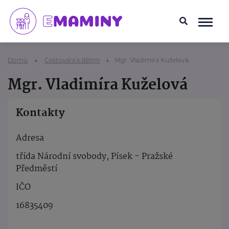
Domů
Cestování s dětmi
Mgr. Vladimíra Kuželová
Mgr. Vladimíra Kuželová
Kontakty
Adresa
třída Národní svobody, Písek - Pražské
Předměstí
IČO
16835409