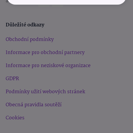
Sledujte nás:
Důležité odkazy
Obchodní podmínky
Informace pro obchodní partnery
Informace pro neziskové organizace
GDPR
Podmínky užití webových stránek
Obecná pravidla soutěží
Cookies