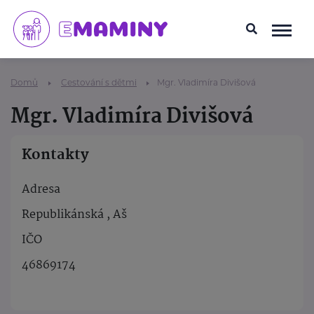
Domů
Cestování s dětmi
Mgr. Vladimíra Divišová
Mgr. Vladimíra Divišová
Kontakty
Adresa
Republikánská , Aš
IČO
46869174