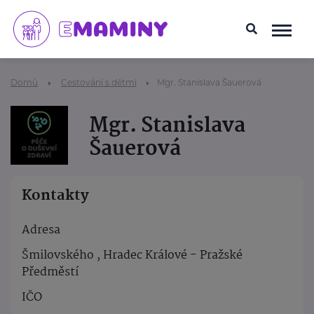
Domů
Cestování s dětmi
Mgr. Stanislava Šauerová
Mgr. Stanislava
Šauerová
Kontakty
Adresa
Šmilovského , Hradec Králové - Pražské
Předměstí
IČO