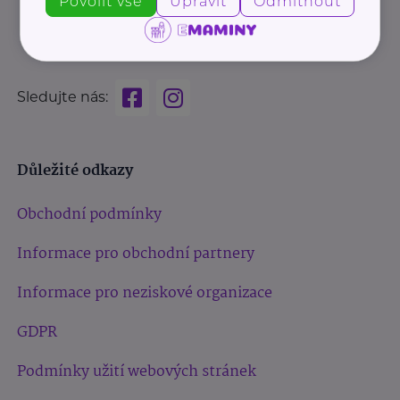
Povolit vše
Upravit
Odmítnout
Sledujte nás:
Důležité odkazy
Obchodní podmínky
Informace pro obchodní partnery
Informace pro neziskové organizace
GDPR
Podmínky užití webových stránek