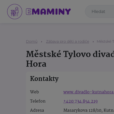
Domů
Zábava pro děti a rodiče
Městské T
Městské Tylovo diva
Hora
Kontakty
Web
www.divadlo-kutnahora
Telefon
+420 734 854 219
Adresa
Masarykova 128/10, Kutn