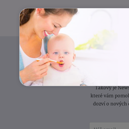
Pravidelný přísun
Takový je News
které vám pomoh
dozví o nových 