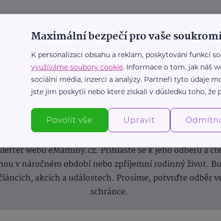
Maximální bezpečí pro vaše soukromí
K personalizaci obsahu a reklam, poskytování funkcí so
využíváme soubory cookie
. Informace o tom, jak náš w
sociální média, inzerci a analýzy. Partneři tyto údaje
jste jim poskytli nebo které získali v důsledku toho, že p
Newsletter
Povolit vše
Upravit
Odmítn
 novinek, inspirace na každý den, podpora pro rodiče i s
letter webu eMaminy.cz. Přihlaste se k jeho odběru a čt
ou v náročném období nebo zpříjemní rodinný život. Buď
článcích, akcích a událostech. Prosíme, potvrďte odběr v
schránce.