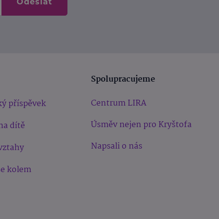
Odeslat
Spolupracujeme
Centrum LIRA
ý příspěvek
Úsměv nejen pro Kryštofa
na dítě
Napsali o nás
vztahy
še kolem