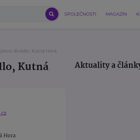
SPOLEČNOSTI
MAGAZÍN
K
ylovo divadlo, Kutná Hora
dlo, Kutná
Aktuality a článk
.cz
á Hora