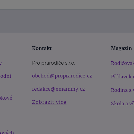
Kontakt
Magazín
y
Rodičovsk
Pro prarodiče s.r.o.
obchod@proprarodice.cz
hodní
Přídavek 
redakce@emaminy.cz
Rodina a 
skové
Zobrazit více
Škola a v
bových