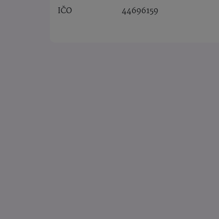
IČO
44696159