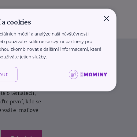
×
 a cookies
ciálních médií a analýze naší návštěvnosti
eb používáte, sdílíme se svými partnery pro
 mohou zkombinovat s dalšími informacemi, které
oužíváte jejich služby.
out
dílení zkušeností.
ěte o tématech,
te první, kdo se
e vaší e-mailové