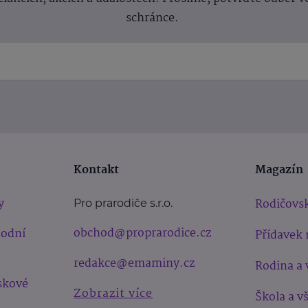
schránce.
Kontakt
Magazín
y
Rodičovsk
Pro prarodiče s.r.o.
obchod@proprarodice.cz
hodní
Přídavek 
redakce@emaminy.cz
Rodina a 
skové
Zobrazit více
Škola a v