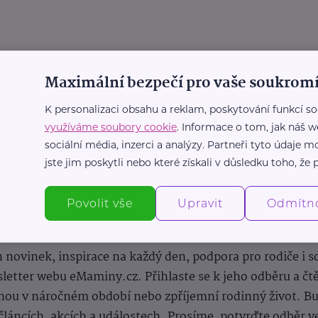
Maximální bezpečí pro vaše soukromí
K personalizaci obsahu a reklam, poskytování funkcí so
využíváme soubory cookie
. Informace o tom, jak náš w
sociální média, inzerci a analýzy. Partneři tyto údaje
jste jim poskytli nebo které získali v důsledku toho, že p
Povolit vše
Upravit
Odmítn
Newsletter
 novinek, inspirace na každý den, podpora pro rodiče i s
letter webu eMaminy.cz. Přihlaste se k jeho odběru a čt
ou v náročném období nebo zpříjemní rodinný život. Buď
článcích, akcích a událostech. Prosíme, potvrďte odběr v