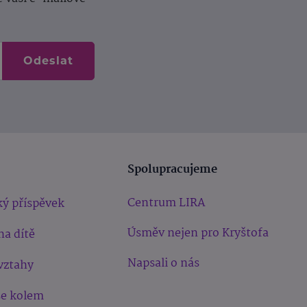
Odeslat
Spolupracujeme
Centrum LIRA
ý příspěvek
Úsměv nejen pro Kryštofa
na dítě
Napsali o nás
vztahy
še kolem