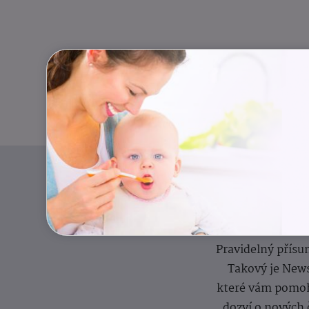
Pravidelný přísun
Takový je News
které vám pomoh
dozví o nových 