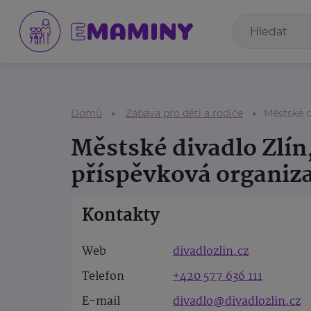
Domů
Zábava pro děti a rodiče
Městské d
Městské divadlo Zlín
příspěvková organiz
Kontakty
Web
divadlozlin.cz
Telefon
+420 577 636 111
E-mail
divadlo@divadlozlin.cz