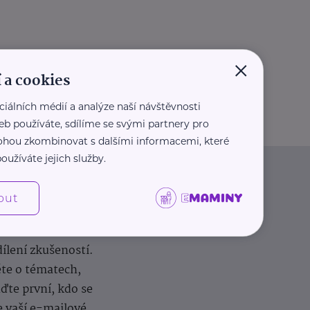
×
 a cookies
ciálních médií a analýze naší návštěvnosti
eb používáte, sdílíme se svými partnery pro
 mohou zkombinovat s dalšími informacemi, které
oužíváte jejich služby.
out
dílení zkušeností.
ěte o tématech,
te první, kdo se
e vaší e-mailové