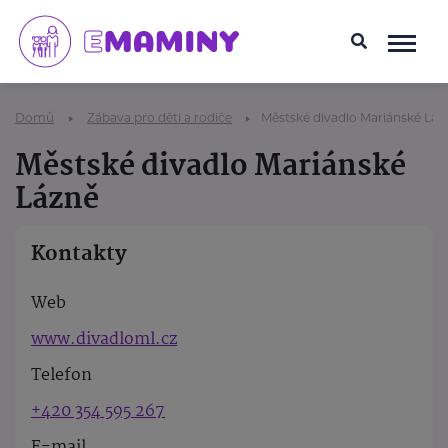
Domů
Zábava pro děti a rodiče
Městské divadlo Mariánské Láz
Městské divadlo Mariánské
Lázně
Kontakty
Web
www.divadloml.cz
Telefon
+420 354 595 267
E-mail