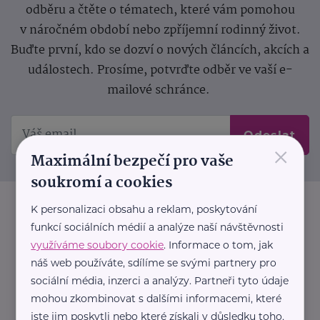
odběru a čtěte o tématech, které vám pomohou
v náročném období nebo zpříjemní rodinný život.
Buďte první, kdo se dozví o nových článcích, akcích a
událostech. Prosíme, potvrďte odběr ve vaší e-
mailové schránce.
Odeslat
×
Maximální bezpečí pro vaše
soukromí a cookies
K personalizaci obsahu a reklam, poskytování
funkcí sociálních médií a analýze naší návštěvnosti
využíváme soubory cookie
. Informace o tom, jak
náš web používáte, sdílíme se svými partnery pro
sociální média, inzerci a analýzy. Partneři tyto údaje
mohou zkombinovat s dalšími informacemi, které
jste jim poskytli nebo které získali v důsledku toho,