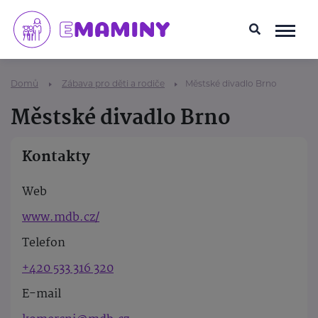
Domů
Zábava pro děti a rodiče
Městské divadlo Brno
Městské divadlo Brno
Kontakty
Web
www.mdb.cz/
Telefon
+420 533 316 320
E-mail