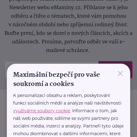
Newsletter webu eMaminy.cz. Přihlaste se k jeho
odběru a čtěte o tématech, které vám pomohou
v náročném období nebo zpříjemní rodinný život.
Buďte první, kdo se dozví o nových článcích, akcích a
událostech. Prosíme, potvrďte odběr ve vaší e-
mailové schránce.
×
Odeslat
Maximální bezpečí pro vaše
soukromí a cookies
K personalizaci obsahu a reklam, poskytování
funkcí sociálních médií a analýze naší návštěvnosti
využíváme soubory cookie
. Informace o tom, jak
náš web používáte, sdílíme se svými partnery pro
sociální média, inzerci a analýzy. Partneři tyto údaje
mohou zkombinovat s dalšími informacemi, které