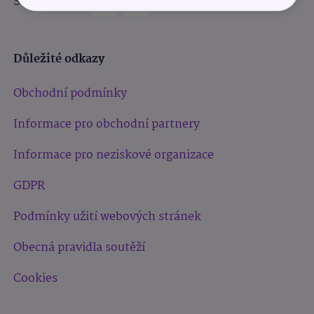
Sledujte nás:
Důležité odkazy
Obchodní podmínky
Informace pro obchodní partnery
Informace pro neziskové organizace
GDPR
Podmínky užití webových stránek
Obecná pravidla soutěží
Cookies